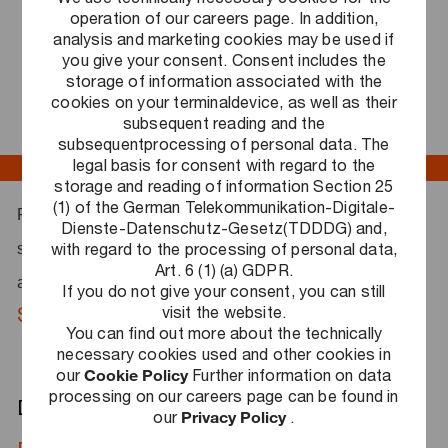
Full time / Part time
See all
operation of our careers page. In addition,
analysis and marketing cookies may be used if
Save
you give your consent. Consent includes the
storage of information associated with the
cookies on your terminaldevice, as well as their
Apply Now
subsequent reading and the
subsequentprocessing of personal data. The
legal basis for consent with regard to the
storage and reading of information Section 25
(1) of the German Telekommunikation-Digitale-
Tax & Legal
Für unseren Geschäftsbereich
Solutions
Dienste-Datenschutz-Gesetz(TDDDG) and,
nächstmöglichen Zeitpunkt
with regard to the processing of personal data,
suchen wir dich zum
Art. 6 (1) (a) GDPR.
Praktikum / Werkstudent Tax Financial
als
If you do not give your consent, you can still
visit the website.
Services (w/m/d)
.
You can find out more about the technically
necessary cookies used and other cookies in
our
Cookie Policy
Further information on data
processing on our careers page can be found in
Das erwartet dich
our
Privacy Policy
.