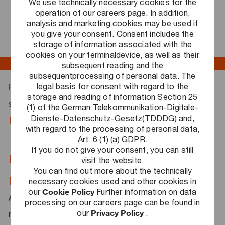
We use technically necessary cookies for the
Save
operation of our careers page. In addition,
analysis and marketing cookies may be used if
you give your consent. Consent includes the
Apply Now
storage of information associated with the
cookies on your terminaldevice, as well as their
subsequent reading and the
subsequentprocessing of personal data. The
Business Services
legal basis for consent with regard to the
Für unseren Geschäftsbereich
storage and reading of information Section 25
November 2026
Praktikant
suchen wir dich ab
als
(1) of the German Telekommunikation-Digitale-
Dienste-Datenschutz-Gesetz(TDDDG) and,
Proposals & Bid Management (w/m/d)
.
with regard to the processing of personal data,
Art. 6 (1) (a) GDPR.
If you do not give your consent, you can still
Das erwartet dich
visit the website.
You can find out more about the technically
Redaktionell
necessary cookies used and other cookies in
– Im Sinne einer einheitlichen externen
our
Cookie Policy
Further information on data
Angebotskommunikation überarbeitest du Texte
processing on our careers page can be found in
our
Privacy Policy
.
redaktionell und achtest auf Kundenanforderungen sowie