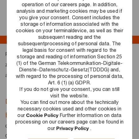
Save
operation of our careers page. In addition,
analysis and marketing cookies may be used if
you give your consent. Consent includes the
Apply Now
storage of information associated with the
cookies on your terminaldevice, as well as their
subsequent reading and the
subsequentprocessing of personal data. The
legal basis for consent with regard to the
Legal
Für unseren Geschäftsbereich
suchen wir dich
storage and reading of information Section 25
(1) of the German Telekommunikation-Digitale-
nächstmöglichen Zeitpunkt
zum
Dienste-Datenschutz-Gesetz(TDDDG) and,
Rechtsanwalt Gesundheitsrecht (w/m/d)
als
.
with regard to the processing of personal data,
Art. 6 (1) (a) GDPR.
If you do not give your consent, you can still
visit the website.
Das erwartet dich
You can find out more about the technically
necessary cookies used and other cookies in
Beratung
our
Cookie Policy
Further information on data
- Als Berufseinsteiger:in bist du Teil eines
processing on our careers page can be found in
dynamischen Teams und berätst Unternehmen im
our
Privacy Policy
.
Gesundheitswesen zu aktuellen Fragestellungen. Du