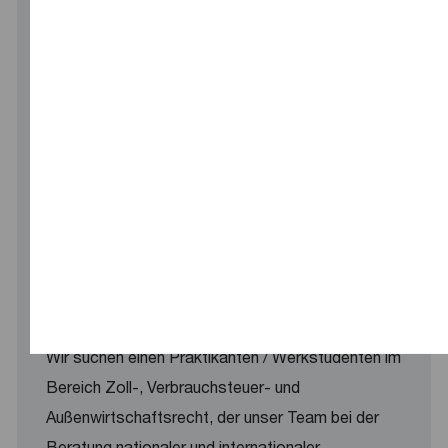
Consultant Tax Steuerliche
Grundsatzabteilung (w/m/d)
Location
Hamburg, Germany
Für unseren Geschäftsbereich Tax & Legal
Solutions suchen wir dich zum nächstmöglichen
Zeitpunkt als Consultant Tax Steuerliche
Grundsatzabteilung (w/m/d). Flexibilität – In
Abstimmung mit deinem Team...
Praktikum / Werkstudent Customs,
Excise & International Trade (w/m/d)
Location
Munich, Germany
Wir suchen einen Praktikanten / Werkstudenten im
Bereich Zoll-, Verbrauchsteuer- und
Außenwirtschaftsrecht, der unser Team bei der
Beratung nationaler und internationaler