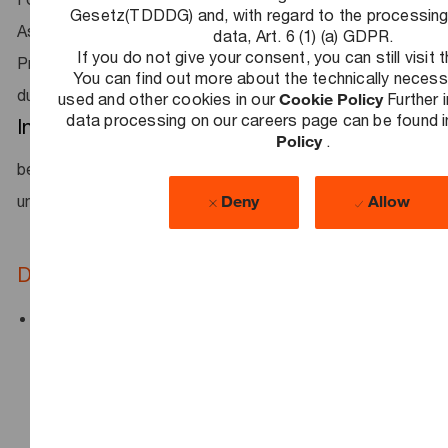
Gesetz(TDDDG) and, with regard to the processing
Aspekte und entwickelst Konzepte zur
data, Art. 6 (1) (a) GDPR.
If you do not give your consent, you can still visit 
Projektfinanzierung durch Fördermittel. Zudem begleitest
You can find out more about the technically neces
du Verhandlungen und hilfst, Risiken zu identifizieren
used and other cookies in our
Cookie Policy
Further 
data processing on our careers page can be found i
Innovation
– Du bringst neue Ideen ein und trägst dazu
Policy
.
bei, komplexe Projekte zukunftsorientiert und effizient
umzusetzen.
Deny
Allow
Das bringst du mit​
Du hast dein Studium in Wirtschaftswissenschaften,
Wirtschaftsingenieurwesen, Rechtswissenschaften
oder einem vergleichbaren Studiengang mit sehr guten
Ergebnissen abgeschlossen – mit oder ohne
Promotion.