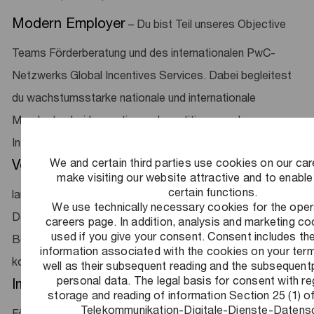
Modern Employer
– Du bist Teil unseres Objective
Teams Förderberatung und des internationalen PwC-
Netzwerks Global Incentives Services. Dabei begleitest
du wachstumsstarke nationale und internationale
Mandanten bei Innovations-, Investitions- und
Infrastrukturprojekten im In- und Ausland.
We and certain third parties use cookies on our ca
Verantwortung
– Du unterstützt die Bearbeitung
make visiting our website attractive and to enable
certain functions.
laufender Projekte und die Akquisition neuer Aufträge.
We use technically necessary cookies for the oper
Dabei arbeitest du zielorientiert und lernst,
careers page. In addition, analysis and marketing c
used if you give your consent. Consent includes th
Beratungsbedarf zu erkennen sowie klar und effektiv zu
information associated with the cookies on your term
kommunizieren.
well as their subsequent reading and the subsequent
personal data. The legal basis for consent with re
Impact
– Du analysierst nationale und internationale
storage and reading of information Section 25 (1) 
Telekommunikation-Digitale-Dienste-Datens
Fördermöglichkeiten, bewertest rechtliche und finanzielle