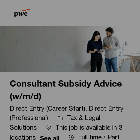
Skip to main content
Skip to main content
-
-
Consultant Subsidy Advice
(w/m/d)
Direct Entry (Career Start), Direct Entry
(Professional)
Tax & Legal
Solutions
This job is available in 3
Full time / Part
locations
See all