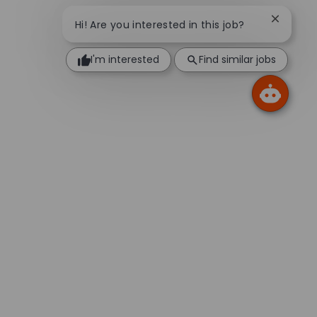
Close ch
Hi! Are you interested in this job?
I'm interested
Find similar jobs