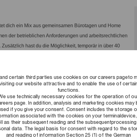
tet dich ein Mix aus gemeinsamen Bürotagen und Home
men der betrieblichen Anforderungen und arbeitsrechtlichen
. Zusätzlich hast du die Möglichkeit, temporär in über 40
 der Geburt/Adoption sowie beim Wiedereinstieg nach
and certain third parties use cookies on our careers pageto 
stützen wir dich auch bei der Pflege von Angehörigen durch
visiting our website attractive and to enable the use of certai
functions.
r Teilzeitmodellen.
We use technically necessary cookies for the operation of ou
areers page. In addition, analysis and marketing cookies may 
itkonto sammeln und nach arbeitsintensiven Phasen durch
used if you give your consent. Consent includes the storage o
 jährlich ist möglich. Die genauen Details besprechen wir
formation associated with the cookies on your terminaldevice,
ll as their subsequent reading and the subsequentprocessing
hen dir 30 Urlaubstage im Kalenderjahr zur Verfügung.
onal data. The legal basis for consent with regard to the st
and reading of information Section 25 (1) of the German
n: Neben einer eigenen betrieblichen Krankenkasse bieten