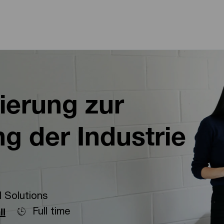
Skip to main content
Skip to main content
ierung zur
g der Industrie
 Solutions
Full time
ll