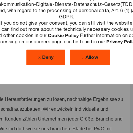
ekommunikation-Digitale-Dienste-Datenschutz-Gesetz(TD
te an. Nimm an unserem kostenlosen
nd, with regard to the processing of personal data, Art. 6 (1) (
GDPR.
tigten Beiträgen in diversen Fitnessstudios oder einer Urban
If you do not give your consent, you can still visit the website
 can find out more about the technically necessary cookies 
d other cookies in our
Cookie Policy
Further information on d
cessing on our careers page can be found in our
Privacy Pol
ves Arbeitsumfeld schaffen: Ein Umfeld, in dem flexibles
nnt und Leistung honoriert wird und auf das wir stolz sind.
Deny
Allow
de Herausforderungen zu lösen, nachhaltige Ergebnisse zu
lschaft auszubauen. Wir entwickeln individuelle und
en Kunden zählen Unternehmen jeder Größe, Branche und
Wir sind dort, wo sie uns brauchen. Starte bei PwC mit