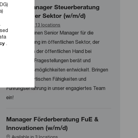
DDG)
Senior Manager Steuerberatung
a)
Öffentlicher Sektor (w/m/d)
.
Available in 13 locations
used
Wir suchen einen Senior Manager für die
ata
Steuerberatung im öffentlichen Sektor, der
icy
.
Unternehmen der öffentlichen Hand bei
steuerlichen Fragestellungen berät und
Optimierungsmöglichkeiten entwickelt. Bringen
Sie Ihre analytischen Fähigkeiten und
Führungserfahrung in unser engagiertes Team
ein!
Manager Förderberatung FuE &
Innovationen (w/m/d)
Available in 3 locations