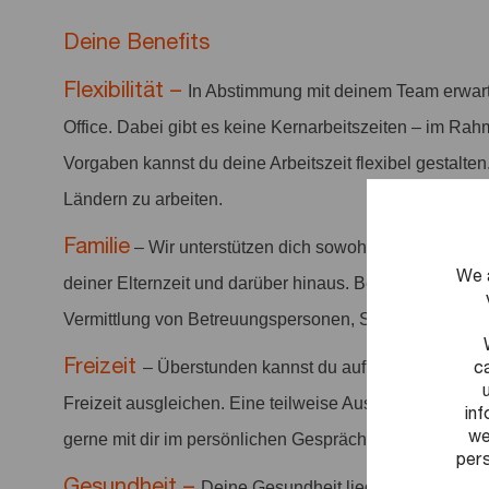
Deine Benefits
Flexibilität –
In Abstimmung mit deinem Team erwar
Office. Dabei gibt es keine Kernarbeitszeiten – im Rah
Vorgaben kannst du deine Arbeitszeit flexibel gestalten
Ländern zu arbeiten.
Familie
– Wir unterstützen dich sowohl zum Zeitpunkt
We 
deiner Elternzeit und darüber hinaus. Bei Bedarf unter
Vermittlung von Betreuungspersonen, Sonderurlaub ode
Freizeit
c
– Überstunden kannst du auf deinem Flexze
Freizeit ausgleichen. Eine teilweise Auszahlung einmal
in
we
gerne mit dir im persönlichen Gespräch. Zusätzlich ste
pers
Gesundheit
–
Deine Gesundheit liegt uns am Herze