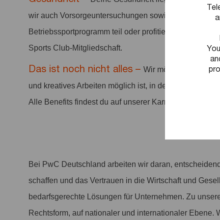
Tel
wir auch Vorsorgeuntersuchungen sowie Sportangebo
a
Betriebssportprogramm teil oder profitiere von vergüns
You
Sports Club-Mitgliedschaft.
an
Das ist noch nicht alles –
pro
Wir möchten ein positi
und kreatives Arbeiten möglich ist, in dem Arbeit anerka
Alle Benefits findest du auf unserer Karriereseite.
Bei PwC Deutschland arbeiten wir daran, entscheiden
schaffen und das Vertrauen in die Wirtschaft und Gesel
bedarfsgerechte Lösungen für Unternehmen. Zu unser
Rechtsform, auf nationaler und internationaler Ebene. 