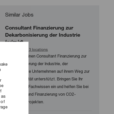
Similar Jobs
Consultant Finanzierung zur
Dekarbonisierung der Industrie
(w/m/d)
Available in 3 locations
Wir suchen einen Consultant Finanzierung zur
Dekarbonisierung der Industrie, der
make
n
produzierende Unternehmen auf ihrem Weg zur
Klimaneutralität unterstützt. Bringen Sie Ihr
r
be
technisches Fachwissen ein und helfen Sie bei
f
der Analyse und Finanzierung von CO2-
 as
 of
Reduktionsprojekten.
orage