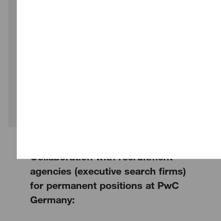
Team unterstützt. Du wirst an spannenden
Projekten arbeiten und Einblicke in die Gestaltung
von Konzernstrukturen zur steuerlichen
Optimierung erhalten. Werde Teil unseres
interdisziplinären Teams und bring deine Ideen ein!
Show more
Collaboration with recruitment
agencies (executive search firms)
for permanent positions at PwC
Germany: