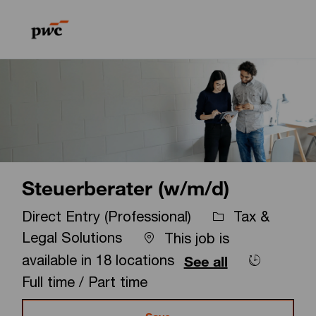
Skip to main content
Skip to main content
-
-
Steuerberater (w/m/d)
Direct Entry (Professional)
Tax &
Legal Solutions
This job is
available in 18 locations
See all
Full time / Part time