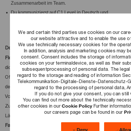
Zusammenarbeit im Team.
Du kommunizierst auf C1 Level in Deutsch und
Englisch in Wort und Schrift.
We and certain third parties use cookies on our care
our website attractive and to enable the use of
We use technically necessary cookies for the operat
Deine Benefits
In addition, analysis and marketing cookies may be
consent. Consent includes the storage of informat
Flexibilität
– In Abstimmung mit deinem Team erwartet
cookies on your terminaldevice, as well as their su
dich ein Mix aus gemeinsamen Bürotagen und Home
subsequentprocessing of personal data. The legal 
regard to the storage and reading of information Sec
Office. Dabei gibt es keine Kernarbeitszeiten – im Rahmen
Telekommunikation-Digitale-Dienste-Datenschutz-
der betrieblichen Anforderungen und arbeitsrechtlichen
regard to the processing of personal data, Ar
If you do not give your consent, you can still 
Vorgaben kannst du deine Arbeitszeit flexibel gestalten.
You can find out more about the technically nece
Zusätzlich hast du die Möglichkeit, temporär in über 40
other cookies in our
Cookie Policy
Further informati
our careers page can be found in our
Pri
Ländern zu arbeiten.
Familie
– Wir unterstützen dich sowohl zum Zeitpunkt der
Deny
Allo