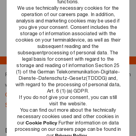
available in 6 locations
See all
functions.
We use technically necessary cookies for the
Full time
operation of our careers page. In addition,
analysis and marketing cookies may be used if
Save
you give your consent. Consent includes the
storage of information associated with the
cookies on your terminaldevice, as well as their
Apply Now
subsequent reading and the
subsequentprocessing of personal data. The
legal basis for consent with regard to the
storage and reading of information Section 25
(1) of the German Telekommunikation-Digitale-
Transformation
Für unseren Geschäftsbereich
suchen
Dienste-Datenschutz-Gesetz(TDDDG) and,
nächstmöglichen Zeitpunkt
with regard to the processing of personal data,
wir dich zum
als
Art. 6 (1) (a) GDPR.
Consultant Digital HR Systems - SAP
If you do not give your consent, you can still
visit the website.
SuccessFactors (w/m/d).
You can find out more about the technically
necessary cookies used and other cookies in
our
Cookie Policy
Further information on data
processing on our careers page can be found in
Das erwartet dich
our
Privacy Policy
.