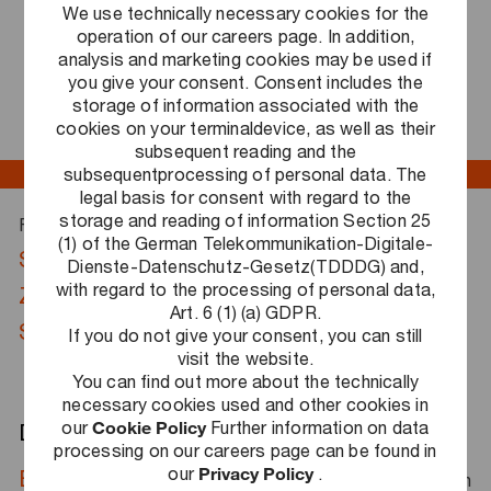
We use technically necessary cookies for the
operation of our careers page. In addition,
Save
analysis and marketing cookies may be used if
you give your consent. Consent includes the
storage of information associated with the
Apply Now
cookies on your terminaldevice, as well as their
subsequent reading and the
subsequentprocessing of personal data. The
legal basis for consent with regard to the
storage and reading of information Section 25
Tax & Legal
Für unseren Geschäftsbereich
(1) of the German Telekommunikation-Digitale-
Solutions
nächstmöglichen
suchen wir dich zum
Dienste-Datenschutz-Gesetz(TDDDG) and,
with regard to the processing of personal data,
Zeitpunkt
Consultant HR & Payroll
als
Art. 6 (1) (a) GDPR.
Services (w/m/d).
If you do not give your consent, you can still
visit the website.
You can find out more about the technically
necessary cookies used and other cookies in
our
Cookie Policy
Further information on data
Das erwartet dich
processing on our careers page can be found in
our
Privacy Policy
.
Beratung
– Im Rahmen von Managed Service Projekten