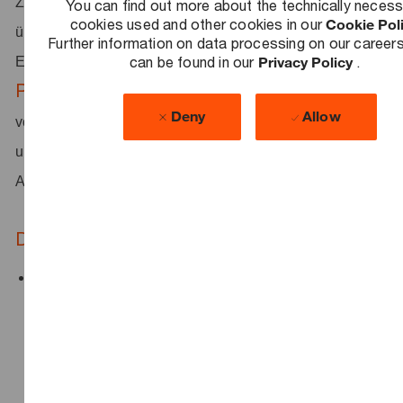
Zertifizierungsständen und Zertifizierungsrisiken und
You can find out more about the technically neces
cookies used and other cookies in our
Cookie Pol
überwachst regulatorische sowie normative
Further information on data processing on our career
can be found in our
Privacy Policy
.
Entwicklungen.
Projekte
– Du koordinierst alle Zertifizierungsprojekte
Deny
Allow
vom Audit-Vorbereitungsprozess bis zur Nachbereitung
und arbeitest eng mit internen Teams sowie externen
Auditoren zusammen.
Das bringst du mit
Du hast dein Studium der Informatik,
Wirtschaftsinformatik oder einen vergleichbaren
Studiengang abgeschlossen. Alternativ hast du eine
vergleichbare Qualifikation mit Kenntnissen in der
Informationssicherheit.