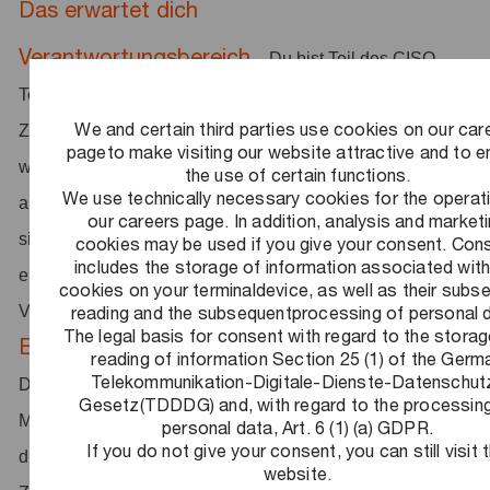
Das erwartet dich
Verantwortungsbereich
– Du bist Teil des CISO
Teams und planst, steuerst sowie entwickelst das
We and certain third parties use cookies on our car
Zertifizierungs-Framework für Informationssicherheit
pageto make visiting our website attractive and to e
weiter (z.B. ISO 27001 und TISAX). Darüber hinaus
the use of certain functions.
We use technically necessary cookies for the operat
analysierst du bestehende Prozesse und Systeme, um
our careers page. In addition, analysis and market
sicherzustellen, dass sie den Zertifizierungsanforderungen
cookies may be used if you give your consent. Con
includes the storage of information associated with
entsprechen, und leitest daraus
cookies on your terminaldevice, as well as their subs
reading and the subsequentprocessing of personal 
Verbesserungsmaßnahmen ab.
The legal basis for consent with regard to the stora
Entwicklung
– Du verantwortest die Entwicklung und
reading of information Section 25 (1) of the Germ
Telekommunikation-Digitale-Dienste-Datenschut
Durchführung von Schulungen sowie Awareness-
Gesetz(TDDDG) and, with regard to the processin
Maßnahmen zu ISO 27001 und TISAX. Zusätzlich erstellst
personal data, Art. 6 (1) (a) GDPR.
If you do not give your consent, you can still visit 
du Berichte, Status- und Managementpräsentationen zu
website.