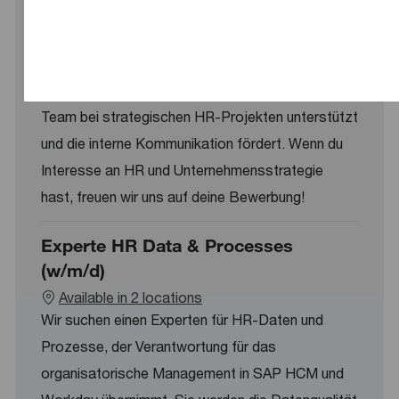
Office (w/m/d)
Location
Düsseldorf, Germany
Wir suchen einen engagierten Praktikanten oder
Werkstudenten für das Chief HR Office, der unser
Team bei strategischen HR-Projekten unterstützt
und die interne Kommunikation fördert. Wenn du
Interesse an HR und Unternehmensstrategie
hast, freuen wir uns auf deine Bewerbung!
Experte HR Data & Processes
(w/m/d)
Available in 2 locations
Wir suchen einen Experten für HR-Daten und
Prozesse, der Verantwortung für das
organisatorische Management in SAP HCM und