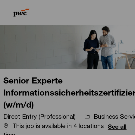
Skip to main content
Skip to main content
-
-
Senior Experte
Informationssicherheitszertifizi
(w/m/d)
Direct Entry (Professional)
Business Servi
This job is available in 4 locations
See all