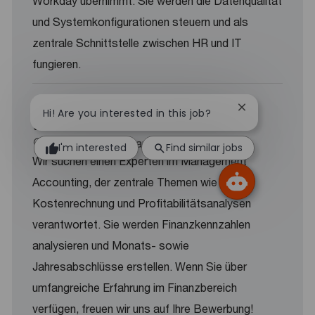
Workday übernimmt. Sie werden die Datenqualität
und Systemkonfigurationen steuern und als
zentrale Schnittstelle zwischen HR und IT
fungieren.
Experte Management Accounting
Close chatbot 
Hi! Are you interested in this job?
(w/m/d)
Location
Düsseldorf, Germany
I'm interested
Find similar jobs
Wir suchen einen Experten im Management
Accounting, der zentrale Themen wie
Kostenrechnung und Profitabilitätsanalysen
verantwortet. Sie werden Finanzkennzahlen
analysieren und Monats- sowie
Jahresabschlüsse erstellen. Wenn Sie über
umfangreiche Erfahrung im Finanzbereich
verfügen, freuen wir uns auf Ihre Bewerbung!