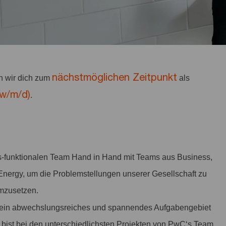
nächstmöglichen Zeitpunkt
n wir dich zum
als
(w/m/d)
.
ss-funktionalen Team Hand in Hand mit Teams aus Business,
Energy, um die Problemstellungen unserer Gesellschaft zu
 umzusetzen.
ir ein abwechslungsreiches und spannendes Aufgabengebiet
 bist bei den unterschiedlichsten Projekten von PwC‘s Team