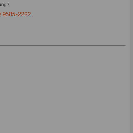
bung?
9 9585-2222
.