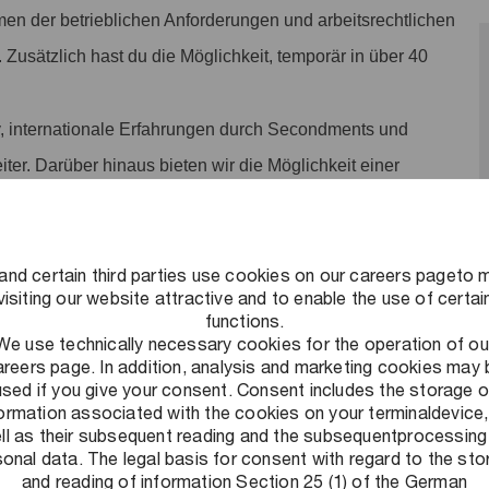
men der betrieblichen Anforderungen und arbeitsrechtlichen
. Zusätzlich hast du die Möglichkeit, temporär in über 40
, internationale Erfahrungen durch Secondments und
iter. Darüber hinaus bieten wir die Möglichkeit einer
ngsmaster an.
arbeitszeitenkonto (JAZ) sammeln und nach
and certain third parties use cookies on our careers pageto 
Restliche Überstunden werden einmal jährlich ausgezahlt.
visiting our website attractive and to enable the use of certai
zur Verfügung.
functions.
We use technically necessary cookies for the operation of ou
n: Neben einer eigenen betrieblichen Krankenkasse bieten
areers page. In addition, analysis and marketing cookies may 
te an. Nimm an unserem kostenlosen
used if you give your consent. Consent includes the storage o
formation associated with the cookies on your terminaldevice,
rgünstigten Urban Sports Club-Mitgliedschaft.
ll as their subsequent reading and the subsequentprocessing
onal data. The legal basis for consent with regard to the st
ves Arbeitsumfeld schaffen: Ein Umfeld, in dem flexibles und
and reading of information Section 25 (1) of the German