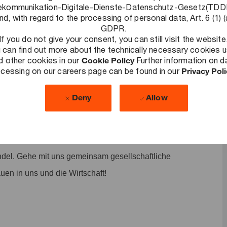
und Leistung honoriert wird und auf das wir stolz sind. Alle
ekommunikation-Digitale-Dienste-Datenschutz-Gesetz(TD
nd, with regard to the processing of personal data, Art. 6 (1) (
GDPR.
If you do not give your consent, you can still visit the website
 can find out more about the technically necessary cookies 
d other cookies in our
Cookie Policy
Further information on d
cessing on our careers page can be found in our
Privacy Pol
de Herausforderungen zu lösen, nachhaltige Ergebnisse zu
lschaft auszubauen. Als Teil unseres Public & Energy
Deny
Allow
owohl ihre Arbeit als auch ihre Arbeitsweise grundlegend zu
Du berätst und begleitest bspw. Bund, Länder, Kommunen,
ige Vereine z.B. zu Themen rund um die Digitalisierung,
del. Gehe mit uns gemeinsam gesellschaftliche
uen in uns und die Wirtschaft!