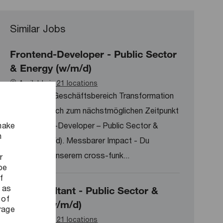
Similar Jobs
Frontend-Developer - Public Sector
& Energy (w/m/d)
Available in 21 locations
Für unseren Geschäftsbereich Transformation
suchen wir dich zum nächstmöglichen Zeitpunkt
make
als Frontend-Developer – Public Sector &
n
Energy (w/m/d). Messbarer Impact - Du
arbeitest in unserem cross-funk...
r
be
f
 as
AI-Consultant - Public Sector &
 of
Energy (w/m/d)
orage
Available in 21 locations