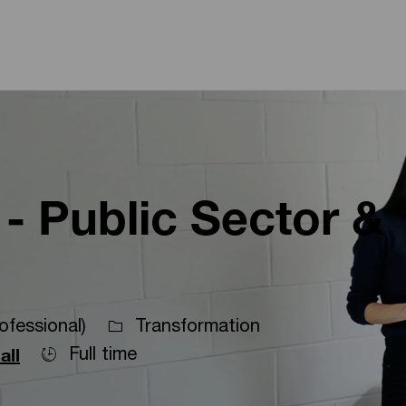
Skip to main content
Skip to main content
- Public Sector &
ofessional)
Transformation
Full time
all