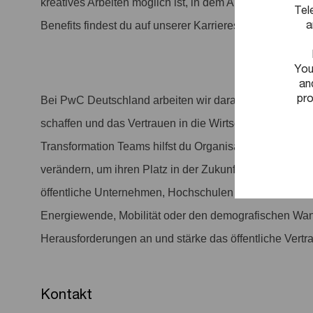
kreatives Arbeiten möglich ist, in dem Arbeit anerkannt 
Tel
a
Benefits findest du auf unserer Karriereseite.
You
an
pro
Bei PwC Deutschland arbeiten wir daran, entscheiden
schaffen und das Vertrauen in die Wirtschaft und Gesel
Transformation Teams hilfst du Organisationen dabei, s
verändern, um ihren Platz in der Zukunft zu sichern. 
öffentliche Unternehmen, Hochschulen oder gemeinnütz
Energiewende, Mobilität oder den demografischen Wan
Herausforderungen an und stärke das öffentliche Vertra
Kontakt