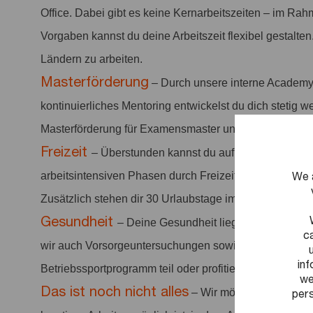
Office. Dabei gibt es keine Kernarbeitszeiten – im Rah
Vorgaben kannst du deine Arbeitszeit flexibel gestalten
Ländern zu arbeiten.
Masterförderung
– Durch unsere interne Academy
kontinuierliches Mentoring entwickelst du dich stetig we
Masterförderung für Examensmaster und Spezialisieru
Freizeit
– Überstunden kannst du auf deinem Jahres
We 
arbeitsintensiven Phasen durch Freizeit ausgleichen. 
Zusätzlich stehen dir 30 Urlaubstage im Kalenderjahr 
Gesundheit
– Deine Gesundheit liegt uns am Herze
c
wir auch Vorsorgeuntersuchungen sowie Sportangebo
in
Betriebssportprogramm teil oder profitiere von einer ve
we
Das ist noch nicht alles
pers
– Wir möchten ein positi