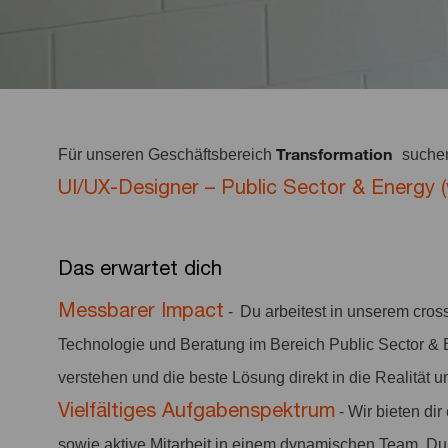
Transformation
Für unseren Geschäftsbereich
suche
UI/UX-Designer – Public Sector & Energy 
Das erwartet dich
Messbarer Impact
- Du arbeitest in unserem cro
Technologie und Beratung im Bereich Public Sector & 
verstehen und die beste Lösung direkt in die Realität
Vielfältiges Aufgabenspektrum
- Wir bieten d
sowie aktive Mitarbeit in einem dynamischen Team. Du