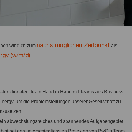
nächstmöglichen Zeitpunkt
hen wir dich zum
als
rgy (w/m/d)
.
ss-funktionalen Team Hand in Hand mit Teams aus Business,
Energy, um die Problemstellungen unserer Gesellschaft zu
 umzusetzen.
ir ein abwechslungsreiches und spannendes Aufgabengebiet
 bist bei den unterschiedlichsten Projekten von PwC‘s Team