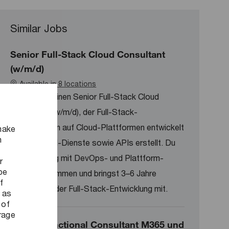
Similar Jobs
Senior Full-Stack Cloud Consultant
(w/m/d)
Available in 8 locations
Wir suchen einen Senior Full-Stack Cloud
Consultant (w/m/d), der Full-Stack-
Anwendungen auf Cloud-Plattformen entwickelt
make
n
und Backend-Dienste sowie APIs erstellt. Du
arbeitest eng mit DevOps- und Plattform-
r
be
Teams zusammen und bringst 3–6 Jahre
f
Erfahrung in der Full-Stack-Entwicklung mit.
 as
 of
orage
Senior Functional Consultant M365 und