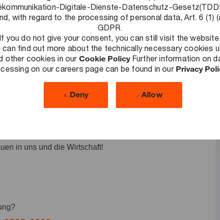
ekommunikation-Digitale-Dienste-Datenschutz-Gesetz(TD
nd, with regard to the processing of personal data, Art. 6 (1) (
GDPR.
If you do not give your consent, you can still visit the website
 can find out more about the technically necessary cookies 
de Herausforderungen zu lösen, nachhaltige Ergebnisse zu
d other cookies in our
Cookie Policy
Further information on d
lschaft auszubauen. Als Teil unseres Public & Energy
cessing on our careers page can be found in our
Privacy Pol
owohl ihre Arbeit als auch ihre Arbeitsweise grundlegend zu
Deny
Allow
Du berätst und begleitest bspw. Bund, Länder, Kommunen,
ige Vereine z.B. zu Themen rund um die Digitalisierung,
del. Gehe mit uns gemeinsam gesellschaftliche
uen in uns und die Wirtschaft!
bung?