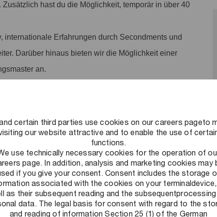
. Zusätzlich hast du die Möglichkeit, temporär in über 40
, internationale Erfahrungen durch Secondments und
iter. Darüber hinaus bieten wir die Möglichkeit einer
ngsmaster an.
arbeitszeitenkonto (JAZ) sammeln und nach
Restliche Überstunden werden einmal jährlich ausgezahlt.
zur Verfügung.
and certain third parties use cookies on our careers pageto 
visiting our website attractive and to enable the use of certai
n: Neben einer eigenen betrieblichen Krankenkasse bieten
functions.
te an. Nimm an unserem kostenlosen
We use technically necessary cookies for the operation of ou
areers page. In addition, analysis and marketing cookies may 
rgünstigten Urban Sports Club-Mitgliedschaft.
used if you give your consent. Consent includes the storage o
formation associated with the cookies on your terminaldevice,
ves Arbeitsumfeld schaffen: Ein Umfeld, in dem flexibles und
ll as their subsequent reading and the subsequentprocessing
und Leistung honoriert wird und auf das wir stolz sind. Alle
onal data. The legal basis for consent with regard to the st
and reading of information Section 25 (1) of the German