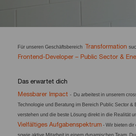
Transformation
Für unseren Geschäftsbereich
suc
Frontend-Developer – Public Sector & Ene
Das erwartet dich
Messbarer Impact
- Du arbeitest in unserem cro
Technologie und Beratung im Bereich Public Sector & 
verstehen und die beste Lösung direkt in die Realität
Vielfältiges Aufgabenspektrum
- Wir bieten d
sowie aktive Mitarbeit in einem dynamischen Team. Du