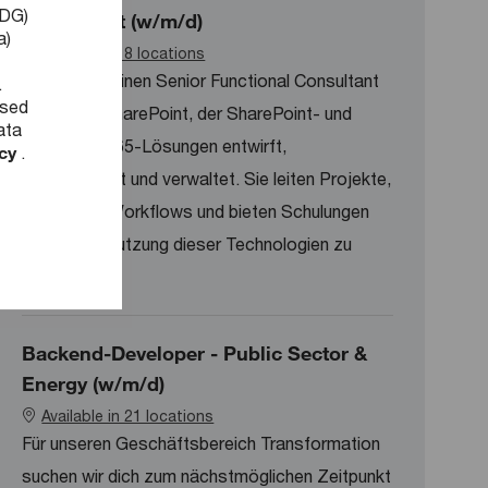
DDG)
SharePoint (w/m/d)
a)
Available in 8 locations
Wir suchen einen Senior Functional Consultant
.
used
M365 und SharePoint, der SharePoint- und
ata
Microsoft 365-Lösungen entwirft,
icy
.
implementiert und verwaltet. Sie leiten Projekte,
optimieren Workflows und bieten Schulungen
an, um die Nutzung dieser Technologien zu
maximieren.
Backend-Developer - Public Sector &
Energy (w/m/d)
Available in 21 locations
Für unseren Geschäftsbereich Transformation
suchen wir dich zum nächstmöglichen Zeitpunkt