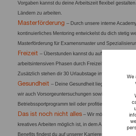
Vorgaben kannst du deine Arbeitszeit flexibel gestalten
Ländern zu arbeiten.
Masterförderung
– Durch unsere interne Academy
kontinuierliches Mentoring entwickelst du dich stetig we
Masterförderung für Examensmaster und Spezialisieru
Freizeit
– Überstunden kannst du auf deinem Jahres
arbeitsintensiven Phasen durch Freizeit ausgleichen. 
Zusätzlich stehen dir 30 Urlaubstage im Kalenderjahr 
We 
Gesundheit
– Deine Gesundheit liegt uns am Herze
wir auch Vorsorgeuntersuchungen sowie Sportangebo
c
Betriebssportprogramm teil oder profitiere von einer ve
Das ist noch nicht alles
in
– Wir möchten ein positi
we
kreatives Arbeiten möglich ist, in dem Arbeit anerkannt 
pers
Benefits findest du auf unserer Karriereseite.