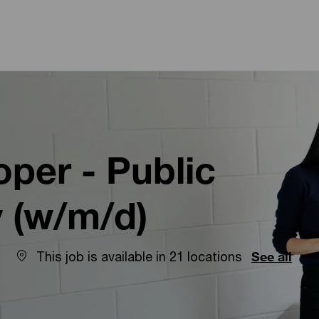
Skip to main content
Skip to main content
per - Public
 (w/m/d)
This job is available in 21 locations
See all