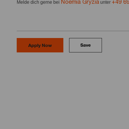
Noemia Gryzia
+49 6
Melde dich gerne bei
unter
Save
Apply Now