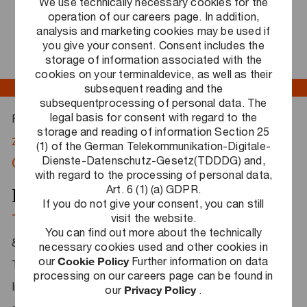
We use technically necessary cookies for the
Save
operation of our careers page. In addition,
analysis and marketing cookies may be used if
you give your consent. Consent includes the
Apply Now
storage of information associated with the
cookies on your terminaldevice, as well as their
subsequent reading and the
subsequentprocessing of personal data. The
legal basis for consent with regard to the
Für unseren Geschäftsbereich
Deals
suchen wir dich
storage and reading of information Section 25
zum nächstmöglichen Zeitpunkt
Senior
als
(1) of the German Telekommunikation-Digitale-
Dienste-Datenschutz-Gesetz(TDDDG) and,
Consultant Deals IT Solutions (w/m/d)
.
with regard to the processing of personal data,
Art. 6 (1) (a) GDPR.
Das erwartet dich
If you do not give your consent, you can still
visit the website.
Transaktionsberatung
- Als Teil des Deals Strategy
You can find out more about the technically
& Operations Technology Teams bietest du umfassende
necessary cookies used and other cookies in
our
Cookie Policy
Further information on data
Technologie- und Betriebsexpertise bei Carve-Outs,
processing on our careers page can be found in
Integrationen, Desinvestitionen und weiteren
our
Privacy Policy
.