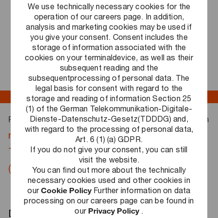
is available in 2 locations
See all
We use technically necessary cookies for the
Full time
operation of our careers page. In addition,
analysis and marketing cookies may be used if
you give your consent. Consent includes the
Save
storage of information associated with the
cookies on your terminaldevice, as well as their
subsequent reading and the
Apply Now
subsequentprocessing of personal data. The
legal basis for consent with regard to the
storage and reading of information Section 25
(1) of the German Telekommunikation-Digitale-
Dienste-Datenschutz-Gesetz(TDDDG) and,
Deals
Für unseren Geschäftsbereich
suchen wir dich zum
with regard to the processing of personal data,
nächstmöglichen Zeitpunkt
Consultant
als
Art. 6 (1) (a) GDPR.
If you do not give your consent, you can still
Transactions / M&A Financial Services
visit the website.
(w/m/d).
You can find out more about the technically
necessary cookies used and other cookies in
our
Cookie Policy
Further information on data
processing on our careers page can be found in
our
Privacy Policy
.
Das erwartet dich