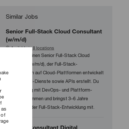
Similar Jobs
Senior Full-Stack Cloud Consultant
(w/m/d)
Available in 8 locations
Wir suchen einen Senior Full-Stack Cloud
Consultant (w/m/d), der Full-Stack-
make
Anwendungen auf Cloud-Plattformen entwickelt
n
und Backend-Dienste sowie APIs erstellt. Du
arbeitest eng mit DevOps- und Plattform-
r
be
Teams zusammen und bringst 3–6 Jahre
f
Erfahrung in der Full-Stack-Entwicklung mit.
 as
 of
orage
(Senior) Consultant Digital