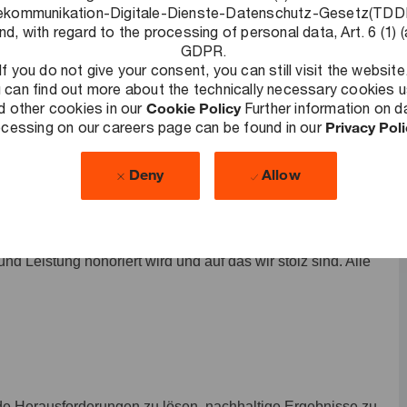
itkonto sammeln und nach arbeitsintensiven Phasen durch
ekommunikation-Digitale-Dienste-Datenschutz-Gesetz(TD
nd, with regard to the processing of personal data, Art. 6 (1) (
 jährlich ist möglich. Die genauen Details besprechen wir
GDPR.
hen dir 30 Urlaubstage im Kalenderjahr zur Verfügung.
If you do not give your consent, you can still visit the website
 can find out more about the technically necessary cookies 
n: Neben einer eigenen betrieblichen Krankenkasse bieten
d other cookies in our
Cookie Policy
Further information on d
cessing on our careers page can be found in our
Privacy Pol
te an. Nimm an unserem kostenlosen
tigten Beiträgen in diversen Fitnessstudios oder einer Urban
Deny
Allow
ves Arbeitsumfeld schaffen: Ein Umfeld, in dem flexibles und
und Leistung honoriert wird und auf das wir stolz sind. Alle
de Herausforderungen zu lösen, nachhaltige Ergebnisse zu