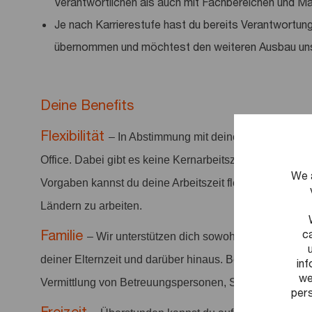
Verantwortlichen als auch mit Fachbereichen und 
Je nach Karrierestufe hast du bereits Verantwortun
übernommen und möchtest den weiteren Ausbau uns
Deine Benefits
Flexibilität
– In Abstimmung mit deinem Team erwar
Office. Dabei gibt es keine Kernarbeitszeiten – im Rah
We 
Vorgaben kannst du deine Arbeitszeit flexibel gestalten
Ländern zu arbeiten.
c
Familie
– Wir unterstützen dich sowohl zum Zeitpunk
deiner Elternzeit und darüber hinaus. Bei Bedarf unter
in
we
Vermittlung von Betreuungspersonen, Sonderurlaub ode
pers