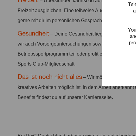
Freizeit
– Überstunden kannst du auf deinem Flexze
Tel
a
Freizeit ausgleichen. Eine teilweise Auszahlung einmal
gerne mit dir im persönlichen Gespräch. Zusätzlich ste
You
Gesundheit
– Deine Gesundheit liegt uns am Herze
an
pro
wir auch Vorsorgeuntersuchungen sowie Sportangebo
Betriebssportprogramm teil oder profitiere von vergüns
Sports Club-Mitgliedschaft.
Das ist noch nicht alles
– Wir möchten ein positi
kreatives Arbeiten möglich ist, in dem Arbeit anerkannt 
Benefits findest du auf unserer Karriereseite.
Bei PwC Deutschland arbeiten wir daran, entscheiden