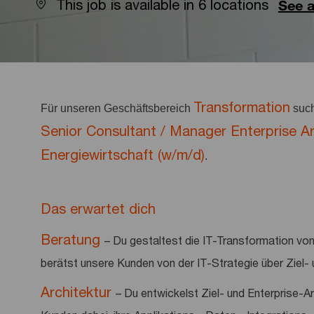
This job is available in 6 locations
See a
Transformation
Für unseren Geschäftsbereich
such
Senior Consultant / Manager Enterprise A
Energiewirtschaft (w/m/d)
.
Das erwartet dich
Beratung
– Du gestaltest die IT-Transformation v
berätst unsere Kunden von der IT-Strategie über Ziel-
Architektur
– Du entwickelst Ziel- und Enterprise-A