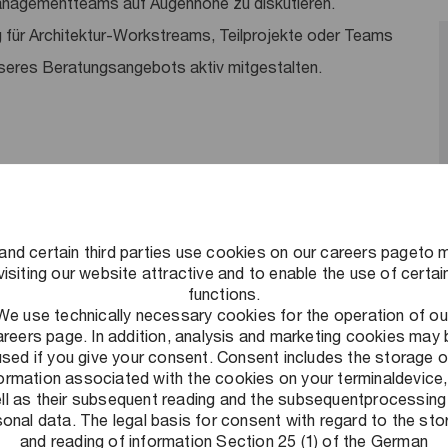
Managementteams auf Augenhöhe zu diskutieren.
g für Architektur-Workstreams, Teilprojekte oder Teams
eres Beratungsangebots aktiv mitgestalten.
tet dich ein Mix aus gemeinsamen Bürotagen und Home
men der betrieblichen Anforderungen und arbeitsrechtlichen
and certain third parties use cookies on our careers pageto 
. Zusätzlich hast du die Möglichkeit, temporär in über 40
visiting our website attractive and to enable the use of certai
functions.
We use technically necessary cookies for the operation of ou
areers page. In addition, analysis and marketing cookies may 
t der Geburt/Adoption sowie beim Wiedereinstieg nach
used if you give your consent. Consent includes the storage o
stützen wir dich auch bei der Pflege von Angehörigen durch
formation associated with the cookies on your terminaldevice,
ll as their subsequent reading and the subsequentprocessing
r Teilzeitmodellen.
onal data. The legal basis for consent with regard to the st
and reading of information Section 25 (1) of the German