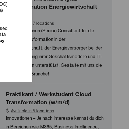
DDG)
Transformation Energiewirtschaft
a)
(w/m/d)
.
Available in 7 locations
used
Wir suchen einen (Senior) Consultant für die
ata
digitale Transformation in der
icy
.
Energiewirtschaft, der Energieversorger bei der
Neuausrichtung ihrer Geschäftsmodelle und IT-
Landschaften unterstützt. Gestalte mit uns die
Zukunft der Branche!
Praktikant / Werkstudent Cloud
Transformation (w/m/d)
Available in 5 locations
Innovationen – Je nach Interesse kannst du dich
in Bereichen wie M365, Business Intelligence,