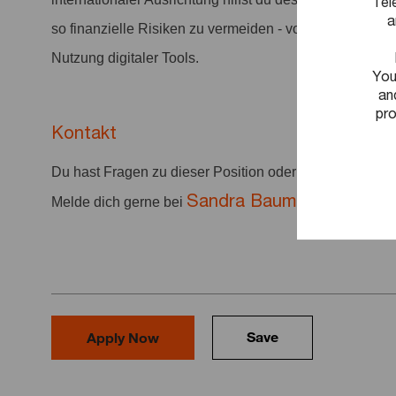
Tel
a
so finanzielle Risiken zu vermeiden - von der Umsatzs
Nutzung digitaler Tools.
You
an
pro
Kontakt
Du hast Fragen zu dieser Position oder deiner Bewer
Sandra Baumgart-Witte
Melde dich gerne bei
un
Save
Apply Now