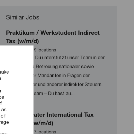
Similar Jobs
Praktikum / Werkstudent Indirect
Tax (w/m/d)
Available in 9 locations
Teamarbeit – Du unterstützt unser Team in der
Beratung und Betreuung nationaler sowie
make
internationaler Mandanten in Fragen der
n
Umsatzsteuer und anderer indirekter Steuern.
r
Expert:innenteam – Du hast au...
be
f
 as
Steuerberater International Tax
 of
orage
Services (w/m/d)
Available in 7 locations