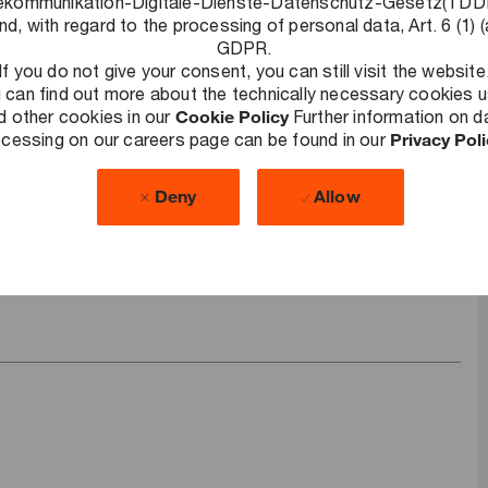
ekommunikation-Digitale-Dienste-Datenschutz-Gesetz(TD
nd, with regard to the processing of personal data, Art. 6 (1) (
teuer-Voranmeldung über Einspruchsverfahren bis hin zur
GDPR.
If you do not give your consent, you can still visit the website
 can find out more about the technically necessary cookies 
d other cookies in our
Cookie Policy
Further information on d
cessing on our careers page can be found in our
Privacy Pol
Deny
Allow
bung?
+49 30 2636-5344
ter
.