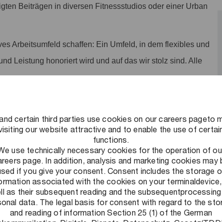
tigten Beiträgen in diversen Fitnessstudios oder einer Urban
ves Arbeitsumfeld schaffen: Ein Umfeld, in dem flexibles und
und Leistung honoriert wird und auf das wir stolz sind. Alle
and certain third parties use cookies on our careers pageto 
visiting our website attractive and to enable the use of certai
functions.
de Herausforderungen zu lösen, nachhaltige Ergebnisse zu
We use technically necessary cookies for the operation of ou
lschaft auszubauen. Als Teil unseres Indirect Tax Teams
areers page. In addition, analysis and marketing cookies may 
used if you give your consent. Consent includes the storage o
 des Umsatzsteuer-, Zoll-, Verbrauchsteuer-,
formation associated with the cookies on your terminaldevice,
t täglich neue Gesetze oder Gerichtsentscheidungen wird
ll as their subsequent reading and the subsequentprocessing
onal data. The legal basis for consent with regard to the st
lexer. Gemeinsam mit einem starken Team und
and reading of information Section 25 (1) of the German
 Mandanten, ihre entsprechenden Prozesse abzubilden uns