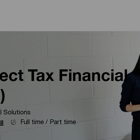
Skip to main content
Skip to main content
ect Tax Financial
)
 Solutions
Full time / Part time
ll