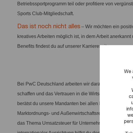
Betriebssportprogramm teil oder profitiere von vergüns
Sports Club-Mitgliedschaft.
Das ist noch nicht alles
– Wir möchten ein positi
kreatives Arbeiten möglich ist, in dem Arbeit anerkannt 
Benefits findest du auf unserer Karriereseite.
We 
Bei PwC Deutschland arbeiten wir daran, entscheiden
schaffen und das Vertrauen in die Wirtschaft und Gesel
c
berätst du unsere Mandanten bei allen Fragestellungen
in
Marktordnungs- und Außenwirtschaftsrechts. Durch fas
we
pers
das Thema Umsatzsteuer für Unternehmen immer komp
internationaler Ausrichtung hilfst du deshalb unseren