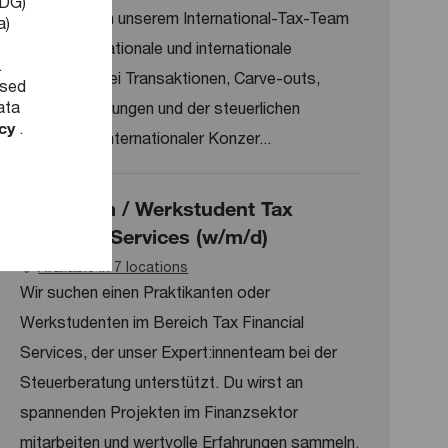
DDG)
Beratung – In unserem International-Tax-Team
a)
berätst du nationale und internationale
.
Kund:innen bei Transaktionen, Carve-outs,
used
ata
Restrukturierungen und der steuerlichen
icy
.
Gestaltung internationaler Konzer...
Praktikum / Werkstudent Tax
Financial Services (w/m/d)
Available in 7 locations
Wir suchen einen Praktikanten oder
Werkstudenten im Bereich Tax Financial
Services, der unser Expert:innenteam bei der
Steuerberatung unterstützt. Du wirst an
spannenden Projekten im Finanzsektor
mitarbeiten und wertvolle Erfahrungen sammeln.