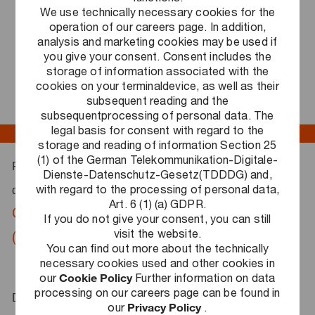
We use technically necessary cookies for the
time
operation of our careers page. In addition,
analysis and marketing cookies may be used if
Save
you give your consent. Consent includes the
storage of information associated with the
cookies on your terminaldevice, as well as their
Apply Now
subsequent reading and the
subsequentprocessing of personal data. The
legal basis for consent with regard to the
storage and reading of information Section 25
(1) of the German Telekommunikation-Digitale-
Tax & Legal
Für unseren Geschäftsbereich
suchen wir
Dienste-Datenschutz-Gesetz(TDDDG) and,
nächstmöglichen Zeitpunkt
with regard to the processing of personal data,
dich zum
als
Art. 6 (1) (a) GDPR.
Consultant Customs & International Trade
If you do not give your consent, you can still
visit the website.
(w/m/d)
.
You can find out more about the technically
necessary cookies used and other cookies in
our
Cookie Policy
Further information on data
processing on our careers page can be found in
Du möchtest aus erster Hand erfahren, was dich erwartet
our
Privacy Policy
.