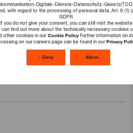
hführung und Steuererklärungen über Restrukturierungen
ekommunikation-Digitale-Dienste-Datenschutz-Gesetz(TD
nd, with regard to the processing of personal data, Art. 6 (1) (
 tollen Team erlebst du vielseitige Aufgaben und eine
GDPR.
 Mandantenkontakt.
If you do not give your consent, you can still visit the website
 can find out more about the technically necessary cookies 
d other cookies in our
Cookie Policy
Further information on d
cessing on our careers page can be found in our
Privacy Pol
Deny
Allow
bung?
+49 30 2636-5344
er
.