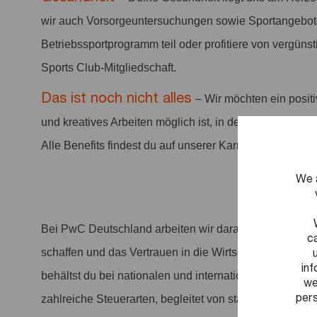
wir auch Vorsorgeuntersuchungen sowie Sportangebo
Betriebssportprogramm teil oder profitiere von vergüns
Sports Club-Mitgliedschaft.
Das ist noch nicht alles
– Wir möchten ein positi
und kreatives Arbeiten möglich ist, in dem Arbeit anerka
Alle Benefits findest du auf unserer Karriereseite.
We 
Bei PwC Deutschland arbeiten wir daran, entscheiden
c
schaffen und das Vertrauen in die Wirtschaft und Gesel
in
behältst du bei nationalen und internationalen Steuert
we
pers
zahlreiche Steuerarten, begleitet von ständigen Geset