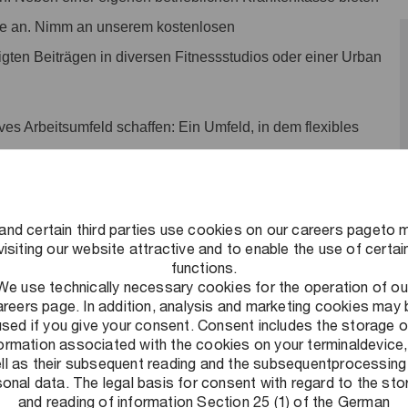
te an. Nimm an unserem kostenlosen
tigten Beiträgen in diversen Fitnessstudios oder einer Urban
ves Arbeitsumfeld schaffen: Ein Umfeld, in dem flexibles
nnt und Leistung honoriert wird und auf das wir stolz sind.
and certain third parties use cookies on our careers pageto 
visiting our website attractive and to enable the use of certai
functions.
We use technically necessary cookies for the operation of ou
de Herausforderungen zu lösen, nachhaltige Ergebnisse zu
areers page. In addition, analysis and marketing cookies may 
used if you give your consent. Consent includes the storage o
lschaft auszubauen. Als Teil der Tax Solutions Teams
formation associated with the cookies on your terminaldevice,
hemen den Durchblick. Allein in Deutschland existieren
ll as their subsequent reading and the subsequentprocessing
onal data. The legal basis for consent with regard to the st
zesänderungen. Unsere nationalen und internationalen
and reading of information Section 25 (1) of the German