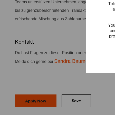
Teams unterstützen Unternehmen, angefangen bei Buc
Tel
a
bis zu grenzüberschreitenden Transaktionen. Mit einem
erfrischende Mischung aus Zahlenarbeit und direktem
You
an
pro
Kontakt
Du hast Fragen zu dieser Position oder deiner Bewer
Sandra Baumgart-Witte
Melde dich gerne bei
unt
Save
Apply Now