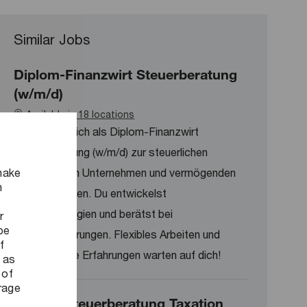
Similar Jobs
Diplom-Finanzwirt Steuerberatung
(w/m/d)
Available in 18 locations
Wir suchen dich als Diplom-Finanzwirt
Steuerberatung (w/m/d) zur steuerlichen
make
Beratung von Unternehmen und vermögenden
n
Privatpersonen. Du entwickelst
Steuerstrategien und berätst bei
r
be
Umstrukturierungen. Flexibles Arbeiten und
f
internationale Erfahrungen warten auf dich!
 as
 of
orage
Trainee Steuerberatung Taxation