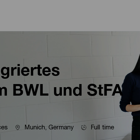
Skip to main content
Skip to main content
griertes
m BWL und StFA
Location
ces
Munich, Germany
Full time