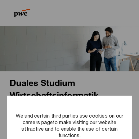
Skip to main content
Skip to main content
-
-
Duales Studium
Wirtschaftsinformatik
Bachelor of Science 2027
We and certain third parties use cookies on our
(w/m/d)
careers pageto make visiting our website
attractive and to enable the use of certain
Study
Tax & Legal Solutions
functions.