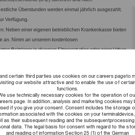
Restliche Überstunden werden einmal jährlich ausgezahlt.
zur Verfügung.
n: Neben einer eigenen betrieblichen Krankenkasse bieten
te an. Nimm an unserem kostenlosen
tigten Beiträgen in diversen Fitnessstudios oder einer Urban
ves Arbeitsumfeld schaffen: Ein Umfeld, in dem flexibles
and certain third parties use cookies on our careers pageto 
nnt und Leistung honoriert wird und auf das wir stolz sind.
visiting our website attractive and to enable the use of certai
functions.
We use technically necessary cookies for the operation of ou
areers page. In addition, analysis and marketing cookies may 
used if you give your consent. Consent includes the storage o
formation associated with the cookies on your terminaldevice,
ll as their subsequent reading and the subsequentprocessing
onal data. The legal basis for consent with regard to the st
de Herausforderungen zu lösen, nachhaltige Ergebnisse zu
and reading of information Section 25 (1) of the German