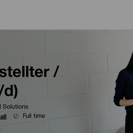
Skip to main content
Skip to main content
ellter /
/d)
 Solutions
Full time
all