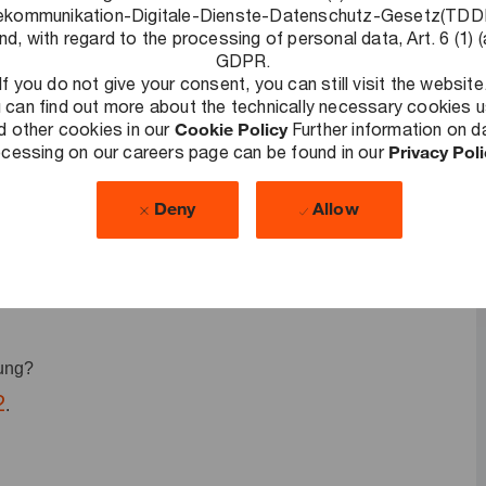
lschaft auszubauen. Wir entwickeln individuelle und
ekommunikation-Digitale-Dienste-Datenschutz-Gesetz(TD
nd, with regard to the processing of personal data, Art. 6 (1) (
en Kunden zählen Unternehmen jeder Größe, Branche und
GDPR.
If you do not give your consent, you can still visit the website
Wir sind dort, wo sie uns brauchen. Starte bei PwC mit
 can find out more about the technically necessary cookies 
teuerberatungs-Expertise. Das Aufgabenspektrum reicht von
d other cookies in our
Cookie Policy
Further information on d
cessing on our careers page can be found in our
Privacy Pol
haltiger Steuer-, Finanz- und Anlagestrategien bis hin zur
ents. Freue dich auf vielfältige Aufgaben und ein
Deny
Allow
C.
bung?
2
.