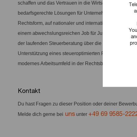
schaffen und das Vertrauen in die Wirtschaft und Gesel
Tel
a
bedarfsgerechte Lösungen für Unternehmen. Zu unser
Rechtsform, auf nationaler und internationaler Ebene. 
You
einem abwechslungsreichen Job für Jurist:innen mit S
an
pro
der laufenden Steuerberatung über die Entwicklung nach
Unterstützung eines steueroptimierten Personalmanagem
modernes Arbeitsumfeld in der Rechtsberatung bei Pw
Kontakt
Du hast Fragen zu dieser Position oder deiner Bewer
uns
+49 69 9585-222
Melde dich gerne bei
unter